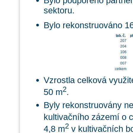
Bylo podpořeno partne
sektoru.
Bylo rekonstruováno 1
lab. č.
p
207
204
106
008
007
celkem
Vzrostla celková využit
2
50 m
.
Byly rekonstruovány n
kultivačního zázemí o c
2
4,8 m
v kultivačních b