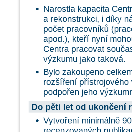
Narostla kapacita Centr
a rekonstrukci, i díky n
počet pracovníků (prac
apod.), kteří nyní moh
Centra pracovat součas
výzkumu jako taková.
Bylo zakoupeno celkem 
rozšíření přístrojového
podpořen jeho výzkumn
Do pěti let od ukončení r
Vytvoření minimálně 9
recenzovaných publikac