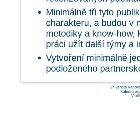
Minimálně tři tyto pub
charakteru, a budou v 
metodiky a know-how, 
práci užít další týmy a i
Vytvoření minimálně j
podloženého partnersk
Univerzita Karlov
Katedra exp
Vinič