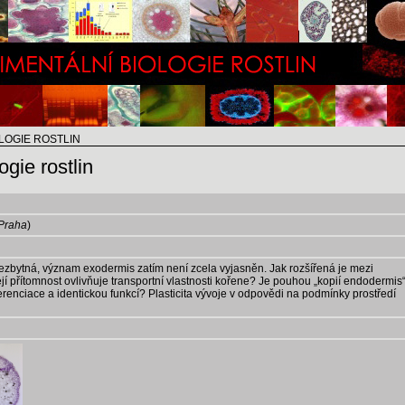
OLOGIE ROSTLIN
gie rostlin
Praha
)
ezbytná, význam exodermis zatím není zcela vyjasněn. Jak rozšířená je mezi
jí přítomnost ovlivňuje transportní vlastnosti kořene? Je pouhou „kopií endodermis
enciace a identickou funkcí? Plasticita vývoje v odpovědi na podmínky prostředí