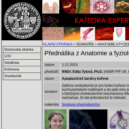
HLAVNÍ STRÁNKA
> SEMINÁŘE > ANATOMIE A FYZI
Domovská stránka
Přednáška z Anatomie a fyziolo
U3V
Nástěnka
datum
1.12.2015
Knihovna
přednáší
RNDr. Edita Tylová, Ph.D.
(
KEBR PřF UK, 
Grantovník
název
Apoplastické bariéry kořene
Zatímco endodermis je pro funkci kořene n
suchozemskými rostlinami a do jaké míry je
anotace
s totožnými molekulárními mechanismy difer
naznačuje, že tak jednoduché to nebude.
materiály
životopis přednášejícího