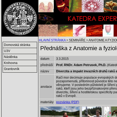
HLAVNÍ STRÁNKA
> SEMINÁŘE > ANATOMIE A FYZI
Domovská stránka
Přednáška z Anatomie a fyziolo
U3V
Nástěnka
datum
3.3.2015
Knihovna
přednáší
Prof. RNDr. Adam Petrusek, Ph.D.
(
Kated
Grantovník
název
Diverzita a impakt invazních druhů raků
Račí mor decimuje populace evropských dru
pozapomenutá, přítomnost původce této ne
věnujeme. V posledním půlstoletí je šíře
anotace
raků, kteří jsou jeho bezpříznakovými pře
diverzitu, šíření a hostitelskou specificit
raků v Evropě.
materiály
pozvánka (PDF)