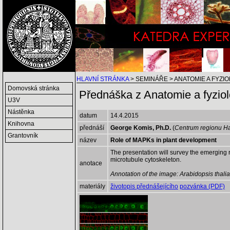
HLAVNÍ STRÁNKA
> SEMINÁŘE > ANATOMIE A FYZI
Domovská stránka
Přednáška z Anatomie a fyziolo
U3V
Nástěnka
datum
14.4.2015
Knihovna
přednáší
George Komis, Ph.D.
(
Centrum regionu Ha
Grantovník
název
Role of MAPKs in plant development
The presentation will survey the emerging r
microtubule cytoskeleton.
anotace
Annotation of the image:
Arabidopsis thali
materiály
životopis přednášejícího
pozvánka (PDF)