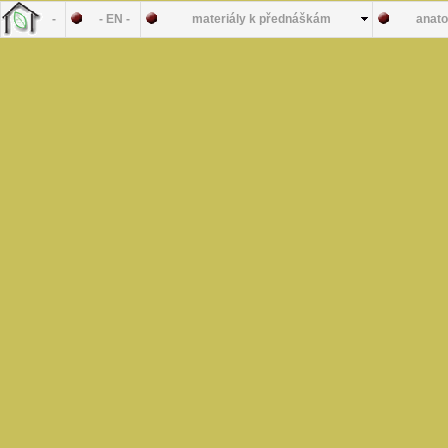
-
- EN -
materiály k přednáškám
anato